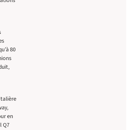
mations
s
es
qu’à 80
nions
duit,
italière
way,
our en
el Q7