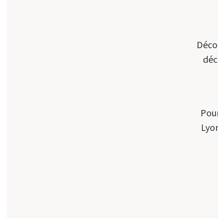
Décou
déc
Pour
Lyon