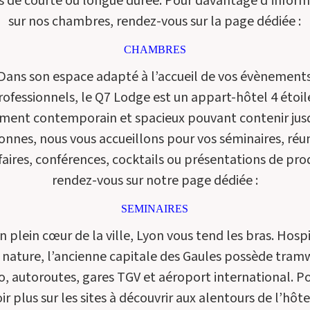
s de courte ou longue durée. Pour davantage d’infor
sur nos chambres, rendez-vous sur la page dédiée :
CHAMBRES
Dans son espace adapté à l’accueil de vos évènement
rofessionnels, le Q7 Lodge est un appart-hôtel 4 étoil
ment contemporain et spacieux pouvant contenir jus
onnes, nous vous accueillons pour vos séminaires, réu
faires, conférences, cocktails ou présentations de pro
rendez-vous sur notre page dédiée :
SEMINAIRES
n plein cœur de la ville, Lyon vous tend les bras. Hosp
 nature, l’ancienne capitale des Gaules possède tram
, autoroutes, gares TGV et aéroport international. P
ir plus sur les sites à découvrir aux alentours de l’hôt