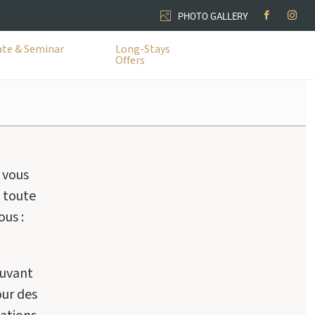
PHOTO GALLERY
te & Seminar
Long-Stays
Offers
 vous
n toute
ous :
ouvant
our des