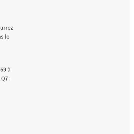
ourrez
s le
 69 à
 Q7 :