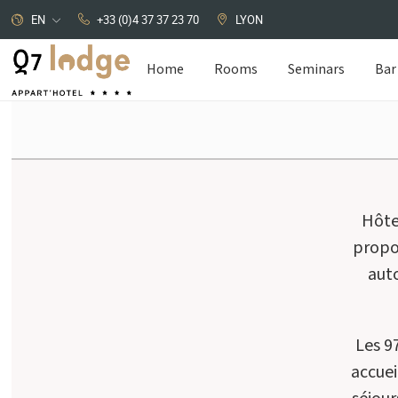
EN
+33 (0)4 37 37 23 70
LYON
Home
Rooms
Seminars
Bar
Cookies management panel
Hôte
propos
auto
Les 9
accuei