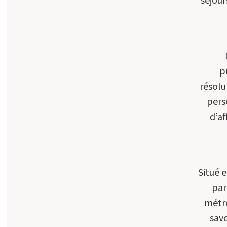
séjour
p
résolu
pers
d’af
Situé e
par
métro
savo