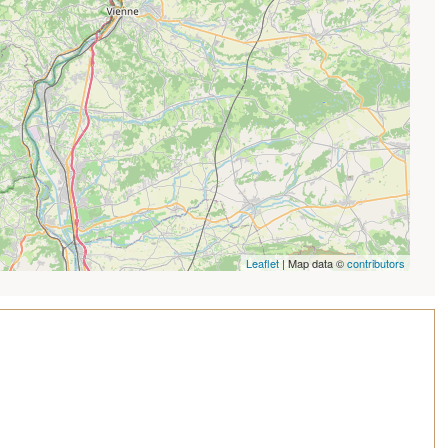
Leaflet
| Map data ©
contributors