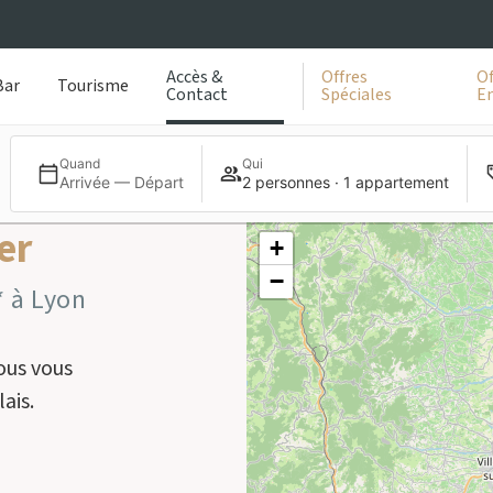
Accès &
Offres
Of
Bar
Tourisme
Contact
Spéciales
En
Quand
Qui
Arrivée — Départ
2 personnes · 1 appartement
er
+
−
* à Lyon
ous vous
ais.