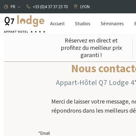
FR
+33 (0)4 37 37 23 70
LYON
Accueil
Studios
Séminaires
Réservez en direct et
profitez du meilleur prix
garanti !
Panneau de gestion des cookies
Nous contact
Appart-Hôtel Q7 Lodge 4
Merci de laisser votre message, n
répondrons dans les meilleurs dél
*Email