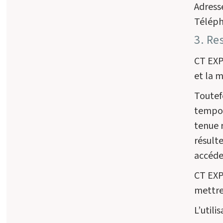
Adress
Téléph
3. Re
CT EXPL
et la m
Toutefo
tempor
tenue 
résulte
accéde
CT EXP
mettre
L’utili