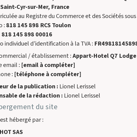
Saint-Cyr-sur-Mer, France
iculée au Registre du Commerce et des Sociétés sous 
o :
818 145 898 RCS Toulon
:
818 145 898 00016
individuel d’identification à la TVA :
FR4981814589
mmercial / établissement :
Appart-Hotel Q7 Lodge
e email :
[email à compléter]
one :
[téléphone à compléter]
eur de la publication :
Lionel Lerissel
sable de la rédaction :
Lionel Lerissel
bergement du site
 est hébergé par :
HOT SAS