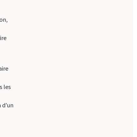
on,
ire
aire
s les
n d’un