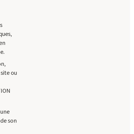
s
ques,
 en
e.
on,
 site ou
ATION
 une
 de son