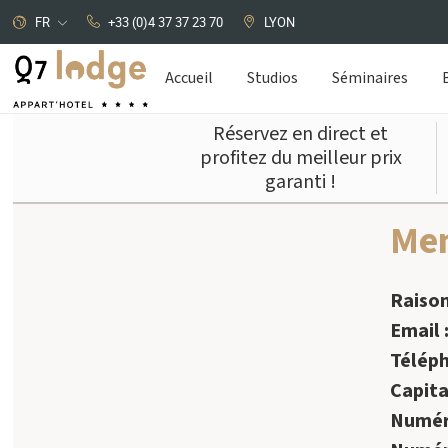
FR
+33 (0)4 37 37 23 70
LYON
Accueil
Studios
Séminaires
Réservez en direct et
profitez du meilleur prix
garanti !
Panneau de gestion des cookies
Men
Raison
Email 
Télép
Capita
Numéro