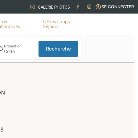
SE CONNECTER
GALERIE PHOTOS
fres
Offres Longs -
treprises
Séjours
Promotion
Recherche
ON
98