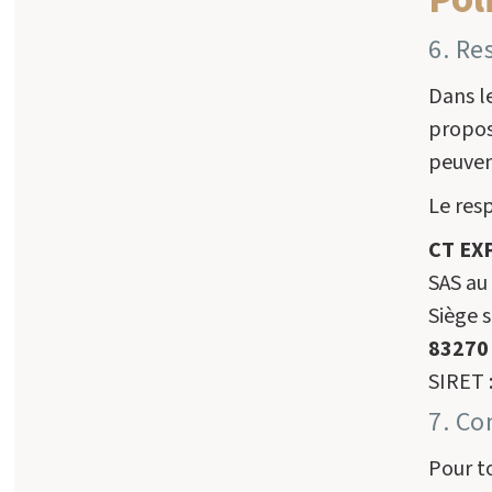
Pol
6. Re
Dans le
propos
peuvent
Le res
CT EX
SAS au 
Siège s
83270 
SIRET 
7. Co
Pour t