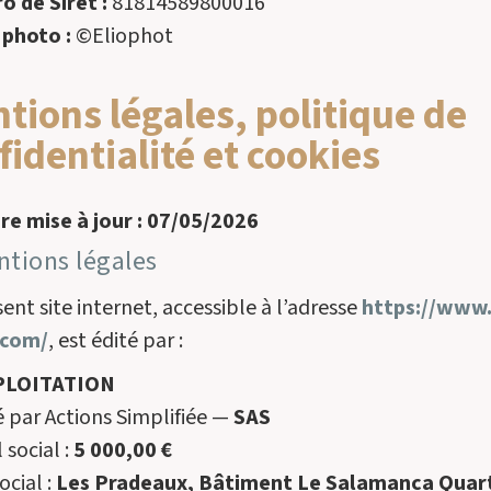
 de Siret :
81814589800016
 photo :
©Eliophot
tions légales, politique de
fidentialité et cookies
re mise à jour : 07/05/2026
ntions légales
ent site internet, accessible à l’adresse
https://www
.com/
, est édité par :
PLOITATION
é par Actions Simplifiée —
SAS
 social :
5 000,00 €
ocial :
Les Pradeaux, Bâtiment Le Salamanca Quart