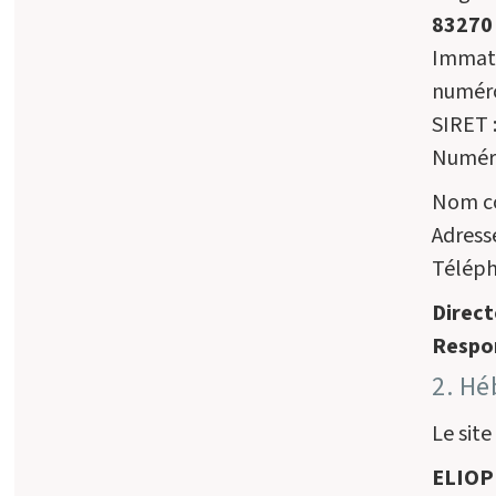
83270 
Immatr
numér
SIRET 
Numéro 
Nom co
Adress
Téléph
Direct
Respon
2. Hé
Le site
ELIOP