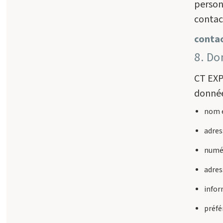
person
contac
conta
8. Do
CT EXP
donnée
nom 
adres
numér
adres
infor
préfé