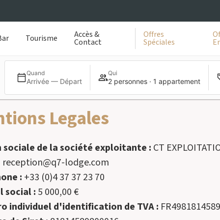
Accès &
Offres
Of
Bar
Tourisme
Contact
Spéciales
En
Quand
Qui
Arrivée — Départ
2 personnes · 1 appartement
tions Legales
 sociale de la société exploitante :
CT EXPLOITATI
:
reception@q7-lodge.com
hone :
+33 (0)4 37 37 23 70
l social :
5 000,00 €
 individuel d'identification de TVA :
FR498181458