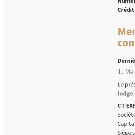
Numéro
Crédit
Men
con
Derniè
1. Me
Le prés
lodge
CT EX
Sociét
Capital
Siège s