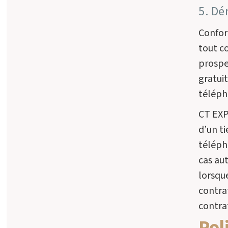
5. Dé
Confor
tout c
prospe
gratui
téléph
CT EXP
d’un t
télépho
cas au
lorsque
contrat
contra