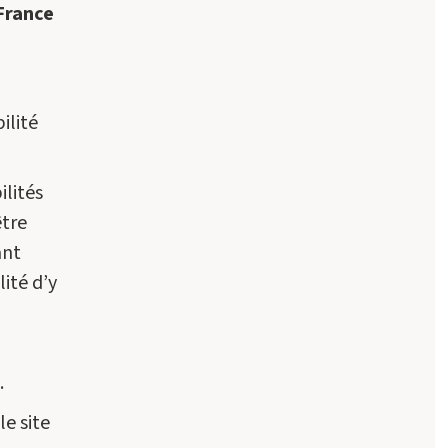
France
ilité
ilités
être
ant
lité d’y
.
le site