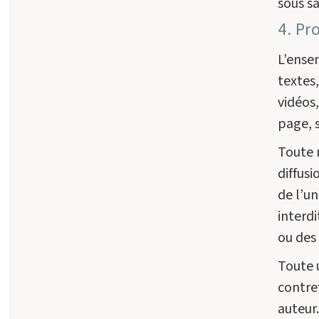
sous sa
4. Pr
L’ense
textes
vidéos,
page, s
Toute 
diffusi
de l’un
interd
ou des 
Toute 
contre
auteur