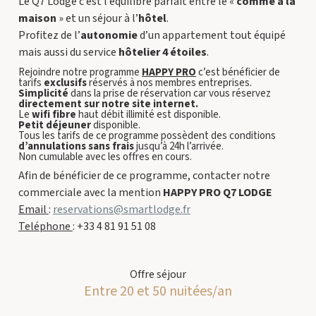
Le Q7 Lodge c’est l’équilibre parfait entre le «
comme à la
maison
» et un séjour à l’
hôtel
.
Profitez de l’
autonomie
d’un appartement tout équipé
mais aussi du service
hôtelier 4 étoiles
.
Rejoindre notre programme
HAPPY PRO
c’est bénéficier de
tarifs
exclusifs
réservés à nos membres entreprises.
Simplicité
dans la prise de réservation car vous réservez
directement sur notre site internet.
Le
wifi fibre
haut débit illimité est disponible.
Petit déjeuner
disponible.
Tous les tarifs de ce programme possèdent des conditions
d’annulations sans frais
jusqu’à 24h l’arrivée.
Non cumulable avec les offres en cours.
Afin de bénéficier de ce programme, contacter notre
commerciale avec la mention
HAPPY PRO Q7 LODGE
Email
:
reservations@smartlodge.fr
Teléphone
: +33 4 81 91 51 08
Offre séjour
Entre 20 et 50 nuitées/an