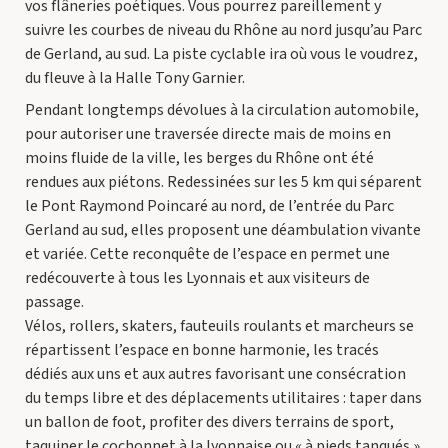
vos flâneries poétiques. Vous pourrez pareillement y
suivre les courbes de niveau du Rhône au nord jusqu’au Parc
de Gerland, au sud. La piste cyclable ira où vous le voudrez,
du fleuve à la Halle Tony Garnier.
Pendant longtemps dévolues à la circulation automobile,
pour autoriser une traversée directe mais de moins en
moins fluide de la ville, les berges du Rhône ont été
rendues aux piétons. Redessinées sur les 5 km qui séparent
le Pont Raymond Poincaré au nord, de l’entrée du Parc
Gerland au sud, elles proposent une déambulation vivante
et variée. Cette reconquête de l’espace en permet une
redécouverte à tous les Lyonnais et aux visiteurs de
passage.
Vélos, rollers, skaters, fauteuils roulants et marcheurs se
répartissent l’espace en bonne harmonie, les tracés
dédiés aux uns et aux autres favorisant une consécration
du temps libre et des déplacements utilitaires : taper dans
un ballon de foot, profiter des divers terrains de sport,
taquiner le cochonnet à la lyonnaise ou « à pieds tanqués »